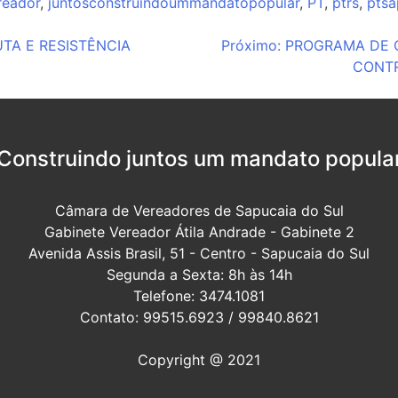
reador
,
juntosconstruindoummandatopopular
,
PT
,
ptrs
,
ptsa
UTA E RESISTÊNCIA
Próximo:
PROGRAMA DE 
CONTR
Construindo juntos um mandato popula
Câmara de Vereadores de Sapucaia do Sul
Gabinete Vereador Átila Andrade - Gabinete 2
Avenida Assis Brasil, 51 - Centro - Sapucaia do Sul
Segunda a Sexta: 8h às 14h
Telefone: 3474.1081
Contato: 99515.6923 / 99840.8621
Copyright @ 2021