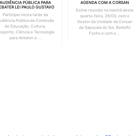
AUDIÊNCIA PÚBLICA PARA
AGENDA COM A CORSAN
EBATER LEI PAULO GUSTAVO
Estive reunido na manhã desta
Participei nesta tarde da
quarta-feira, 29/03, com o
udiência Pública da Comissão
Gestor da Unidade da Corsan
de Educação, Cultura,
de Sapucaia do Sul, Rodolfo
esporto, Ciência e Tecnologia
Fuchs e com o ...
para debater a ...