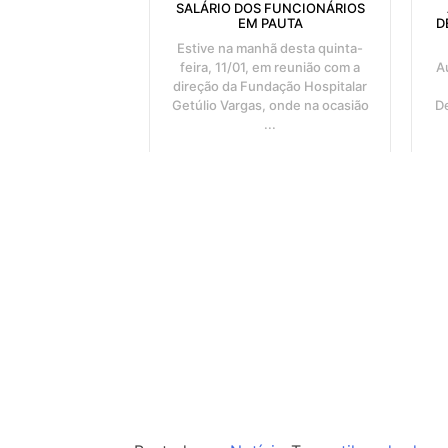
SALÁRIO DOS FUNCIONÁRIOS
EM PAUTA
D
Estive na manhã desta quinta-
feira, 11/01, em reunião com a
A
direção da Fundação Hospitalar
Getúlio Vargas, onde na ocasião
D
...