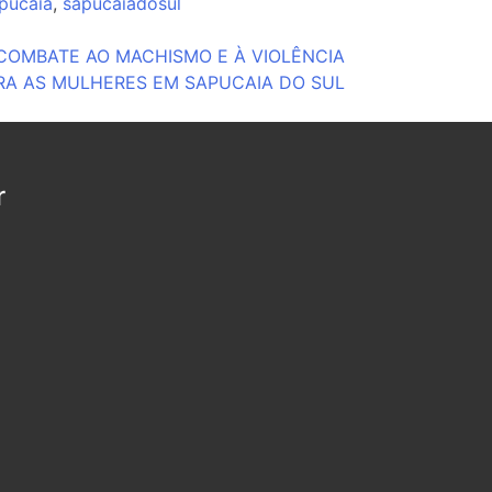
pucaia
,
sapucaiadosul
COMBATE AO MACHISMO E À VIOLÊNCIA
A AS MULHERES EM SAPUCAIA DO SUL
r