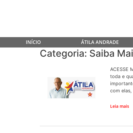
INÍCIO
ÁTILA ANDRADE
Categoria:
Saiba Ma
Skip
to
content
ACESSE M
toda e qu
importante
com elas,
Leia mais