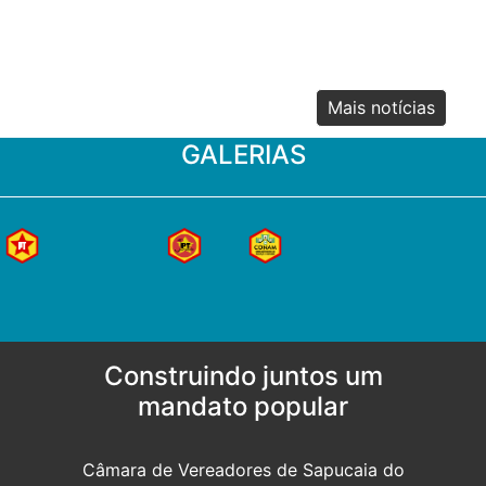
CANDIDATO!
PEDIDOS DA COMUNIDADE NÃO FICAM SEM
ENCAMINHAMENTO!
SALÁRIO DOS FUNCIONÁRIOS EM PAUTA
VISTORIANDO AS OBRAS INACABADAS DA
CORSAN
Mais notícias
RECESSO NA CÂMARA, SIM. FÉRIAS, NÃO!
INSTITUTO CAPOEIRA RECEBE DOAÇÃO
GALERIAS
Construindo juntos um
mandato popular
Câmara de Vereadores de Sapucaia do