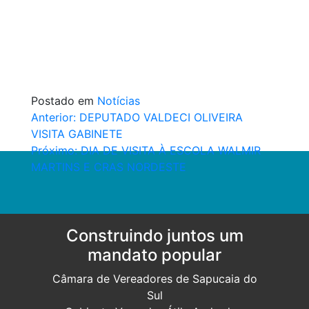
Postado em
Notícias
Navegação
Anterior:
DEPUTADO VALDECI OLIVEIRA
VISITA GABINETE
de
Próximo:
DIA DE VISITA À ESCOLA WALMIR
Post
MARTINS E CRAS NORDESTE
Construindo juntos um
mandato popular
Câmara de Vereadores de Sapucaia do
Sul