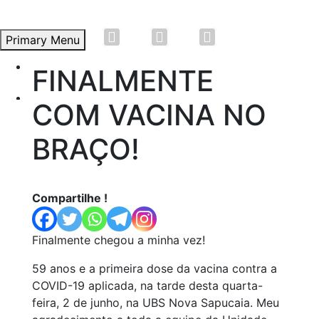
Primary Menu
Início
FINALMENTE
Skip
to
Átila Andrade
COM VACINA NO
content
Propostas e Lutas
BRAÇO!
Artigos
Vídeos
Compartilhe !
Saiba Mais
Finalmente chegou a minha vez!
59 anos e a primeira dose da vacina contra a
COVID-19 aplicada, na tarde desta quarta-
feira, 2 de junho, na UBS Nova Sapucaia. Meu