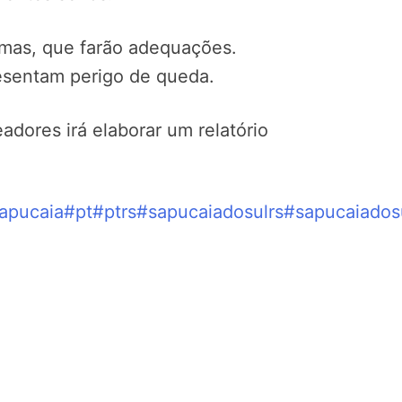
 mas, que farão adequações.
resentam perigo de queda.
ores irá elaborar um relatório
apucaia
#pt
#ptrs
#sapucaiadosulrs
#sapucaiados