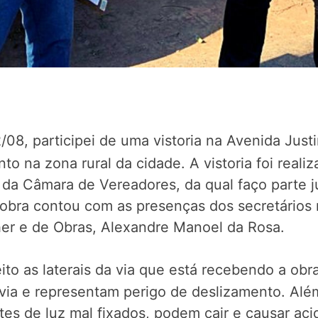
22/08, participei de uma vistoria na Avenida Ju
o na zona rural da cidade. A vistoria foi real
 da Câmara de Vereadores, da qual faço parte 
à obra contou com as presenças dos secretários
her e de Obras, Alexandre Manoel da Rosa.
eito as laterais da via que está recebendo a obr
 via e representam perigo de deslizamento. Além
s de luz mal fixados, podem cair e causar acid