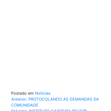
Postado em
Notícias
Navegação
Anterior:
PROTOCOLANDO AS DEMANDAS DA
COMUNIDADE
de
Próximo:
INSTITUTO CAPOEIRA RECEBE