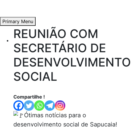
Primary Menu
REUNIÃO COM
Skip
to
Início
SECRETÁRIO DE
content
DESENVOLVIMENTO
Átila Andrade
SOCIAL
Compartilhe !
Propostas e Lutas
Ótimas notícias para o
desenvolvimento social de Sapucaia!
Artigos