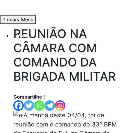
Primary Menu
REUNIÃO NA
Skip
Início
to
CÂMARA COM
content
COMANDO DA
Átila Andrade
BRIGADA MILITAR
Propostas e Lutas
Compartilhe !
Artigos
A manhã deste 04/04, foi de
reunião com o comando do 33º BPM
Vídeos