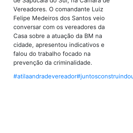
de Sapucaia do Sul, na Câmara de
Vereadores. O comandante Luiz
Felipe Medeiros dos Santos veio
Saiba Mais
conversar com os vereadores da
Casa sobre a atuação da BM na
cidade, apresentou indicativos e
falou do trabalho focado na
prevenção da criminalidade.
#atilaandradevereador
#juntosconstruind