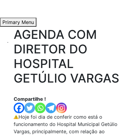
Primary Menu
AGENDA COM
Skip
to
Início
DIRETOR DO
content
HOSPITAL
Átila Andrade
GETÚLIO VARGAS
Compartilhe !
Propostas e Lutas
Hoje foi dia de conferir como está o
funcionamento do Hospital Municipal Getúlio
Vargas, principalmente, com relação ao
Artigos