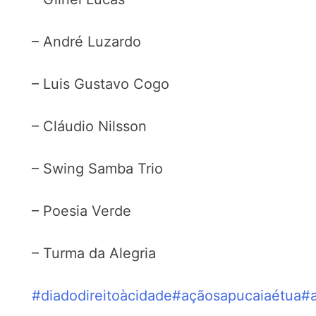
– André Luzardo
– Luis Gustavo Cogo
– Cláudio Nilsson
– Swing Samba Trio
– Poesia Verde
– Turma da Alegria
#diadodireitoàcidade
#açãosapucaiaétua
#a