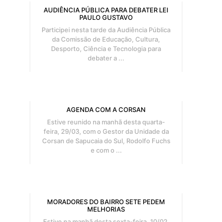
AUDIÊNCIA PÚBLICA PARA DEBATER LEI
PAULO GUSTAVO
Participei nesta tarde da Audiência Pública
da Comissão de Educação, Cultura,
Desporto, Ciência e Tecnologia para
debater a ...
AGENDA COM A CORSAN
Estive reunido na manhã desta quarta-
feira, 29/03, com o Gestor da Unidade da
Corsan de Sapucaia do Sul, Rodolfo Fuchs
e com o ...
MORADORES DO BAIRRO SETE PEDEM
MELHORIAS
Estive na manhã desta sexta-feira, 10/02,