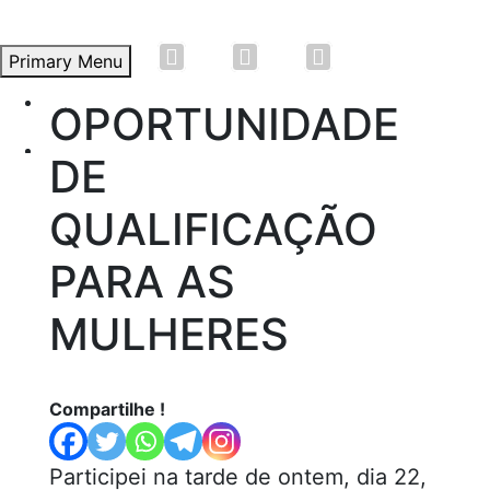
Primary Menu
Início
OPORTUNIDADE
Skip
to
Átila Andrade
DE
content
Propostas e Lutas
QUALIFICAÇÃO
Artigos
PARA AS
Vídeos
MULHERES
Saiba Mais
Compartilhe !
Participei na tarde de ontem, dia 22,