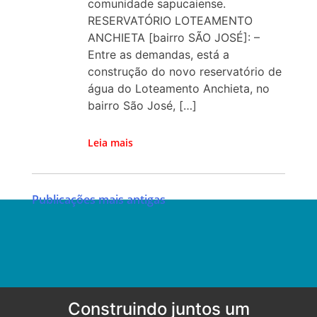
comunidade sapucaiense.
RESERVATÓRIO LOTEAMENTO
ANCHIETA [bairro SÃO JOSÉ]: –
Entre as demandas, está a
construção do novo reservatório de
água do Loteamento Anchieta, no
bairro São José, […]
Leia mais
Navegação
Publicações mais antigas
por
posts
Construindo juntos um