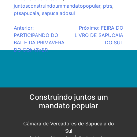
juntosconstruindoummandatopopular
,
ptrs
,
ptsapucaia
,
sapucaiadosul
Navegação
Anterior:
Próximo:
FEIRA DO
PARTICIPANDO DO
LIVRO DE SAPUCAIA
de
BAILE DA PRIMAVERA
DO SUL
Post
DO CONVIVER
Construindo juntos um
mandato popular
Câmara de Vereadores de Sapucaia do
Sul