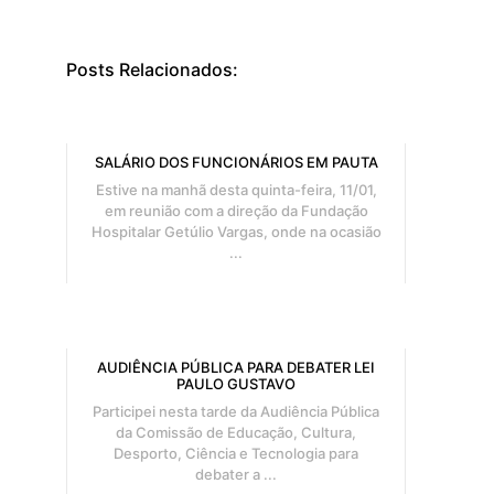
Posts Relacionados:
SALÁRIO DOS FUNCIONÁRIOS EM PAUTA
Estive na manhã desta quinta-feira, 11/01,
em reunião com a direção da Fundação
Hospitalar Getúlio Vargas, onde na ocasião
...
AUDIÊNCIA PÚBLICA PARA DEBATER LEI
PAULO GUSTAVO
Participei nesta tarde da Audiência Pública
da Comissão de Educação, Cultura,
Desporto, Ciência e Tecnologia para
debater a ...