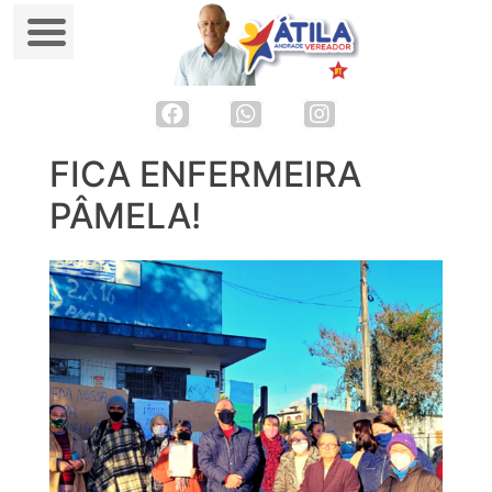
FICA ENFERMEIRA
Skip
to
PÂMELA!
content