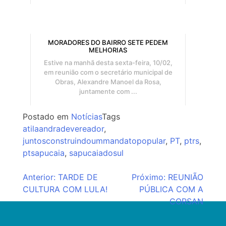
MORADORES DO BAIRRO SETE PEDEM
MELHORIAS
Estive na manhã desta sexta-feira, 10/02,
em reunião com o secretário municipal de
Obras, Alexandre Manoel da Rosa,
juntamente com ...
Postado em
Notícias
Tags
atilaandradevereador
,
juntosconstruindoummandatopopular
,
PT
,
ptrs
,
ptsapucaia
,
sapucaiadosul
Navegação
Anterior:
TARDE DE
Próximo:
REUNIÃO
CULTURA COM LULA!
PÚBLICA COM A
de
CORSAN
Post