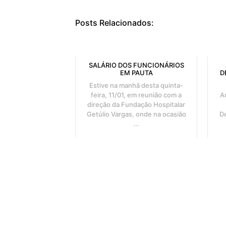
Posts Relacionados:
SALÁRIO DOS FUNCIONÁRIOS
EM PAUTA
D
Estive na manhã desta quinta-
feira, 11/01, em reunião com a
A
direção da Fundação Hospitalar
Getúlio Vargas, onde na ocasião
D
...