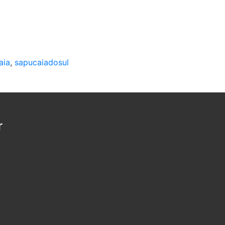
aia
,
sapucaiadosul
r