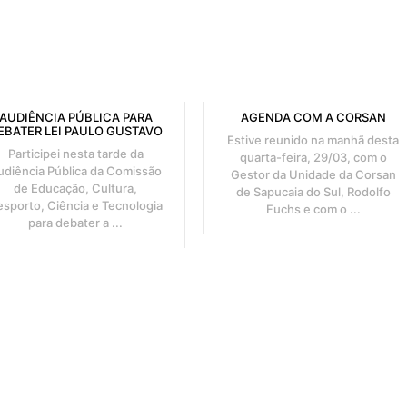
AUDIÊNCIA PÚBLICA PARA
AGENDA COM A CORSAN
EBATER LEI PAULO GUSTAVO
Estive reunido na manhã desta
Participei nesta tarde da
quarta-feira, 29/03, com o
udiência Pública da Comissão
Gestor da Unidade da Corsan
de Educação, Cultura,
de Sapucaia do Sul, Rodolfo
esporto, Ciência e Tecnologia
Fuchs e com o ...
para debater a ...