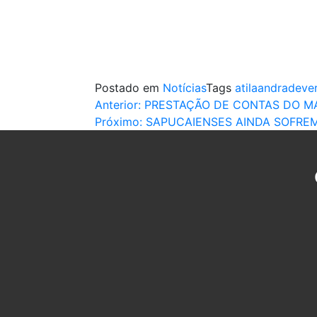
Postado em
Notícias
Tags
atilaandradeve
Navegação
Anterior:
PRESTAÇÃO DE CONTAS DO 
Próximo:
SAPUCAIENSES AINDA SOFRE
de
Post