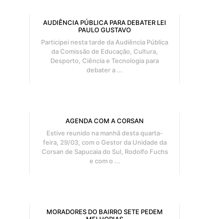
AUDIÊNCIA PÚBLICA PARA DEBATER LEI
PAULO GUSTAVO
Participei nesta tarde da Audiência Pública
da Comissão de Educação, Cultura,
Desporto, Ciência e Tecnologia para
debater a ...
AGENDA COM A CORSAN
Estive reunido na manhã desta quarta-
feira, 29/03, com o Gestor da Unidade da
Corsan de Sapucaia do Sul, Rodolfo Fuchs
e com o ...
MORADORES DO BAIRRO SETE PEDEM
MELHORIAS