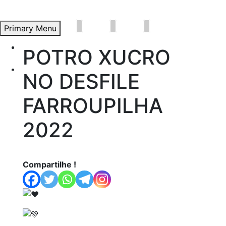
Primary Menu
Início
POTRO XUCRO
Skip
to
Átila Andrade
NO DESFILE
content
Propostas e Lutas
FARROUPILHA
Artigos
2022
Vídeos
Saiba Mais
Compartilhe !