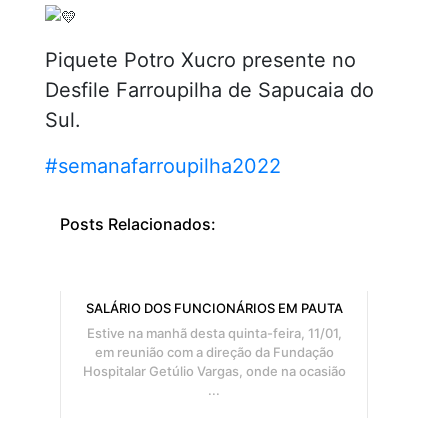
Piquete Potro Xucro presente no
Desfile Farroupilha de Sapucaia do
Sul.
#semanafarroupilha2022
Posts Relacionados:
SALÁRIO DOS FUNCIONÁRIOS EM PAUTA
Estive na manhã desta quinta-feira, 11/01,
em reunião com a direção da Fundação
Hospitalar Getúlio Vargas, onde na ocasião
...