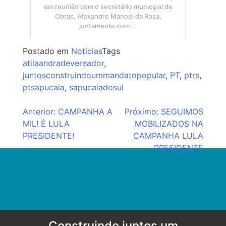
em reunião com o secretário municipal de
Obras, Alexandre Manoel da Rosa,
juntamente com ...
Postado em
Notícias
Tags
atilaandradevereador
,
juntosconstruindoummandatopopular
,
PT
,
ptrs
,
ptsapucaia
,
sapucaiadosul
Navegação
Anterior:
CAMPANHA A
Próximo:
SEGUIMOS
MIL! É LULA
MOBILIZADOS NA
de
PRESIDENTE!
CAMPANHA LULA
Post
PRESIDENTE
Construindo juntos um