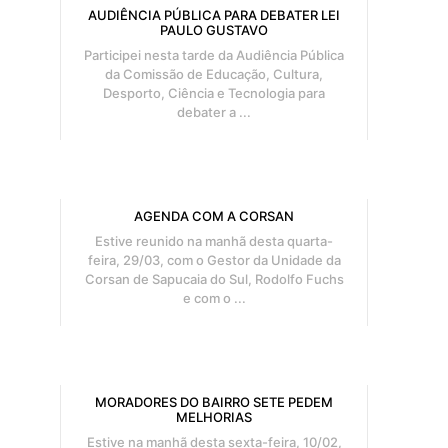
AUDIÊNCIA PÚBLICA PARA DEBATER LEI
PAULO GUSTAVO
Participei nesta tarde da Audiência Pública
da Comissão de Educação, Cultura,
Desporto, Ciência e Tecnologia para
debater a ...
AGENDA COM A CORSAN
Estive reunido na manhã desta quarta-
feira, 29/03, com o Gestor da Unidade da
Corsan de Sapucaia do Sul, Rodolfo Fuchs
e com o ...
MORADORES DO BAIRRO SETE PEDEM
MELHORIAS
Estive na manhã desta sexta-feira, 10/02,