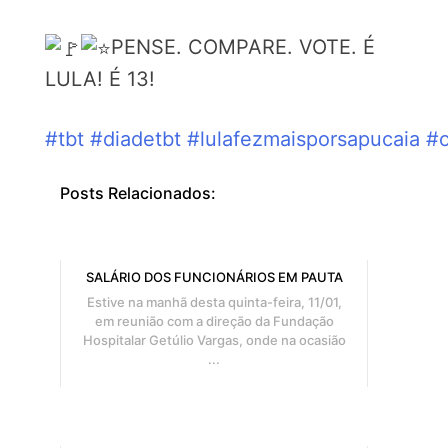
PENSE. COMPARE. VOTE. É
LULA! É 13!
#tbt
#diadetbt
#lulafezmaisporsapucaia
#o
Posts Relacionados:
SALÁRIO DOS FUNCIONÁRIOS EM PAUTA
Estive na manhã desta quinta-feira, 11/01,
em reunião com a direção da Fundação
Hospitalar Getúlio Vargas, onde na ocasião
...