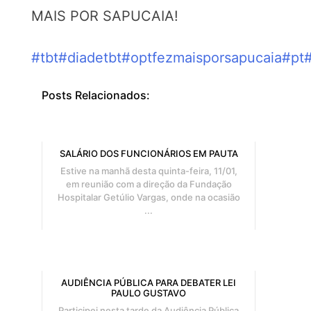
MAIS POR SAPUCAIA!
#tbt
#diadetbt
#optfezmaisporsapucaia
#pt
#
Posts Relacionados:
SALÁRIO DOS FUNCIONÁRIOS EM PAUTA
Estive na manhã desta quinta-feira, 11/01,
em reunião com a direção da Fundação
Hospitalar Getúlio Vargas, onde na ocasião
...
AUDIÊNCIA PÚBLICA PARA DEBATER LEI
PAULO GUSTAVO
Participei nesta tarde da Audiência Pública