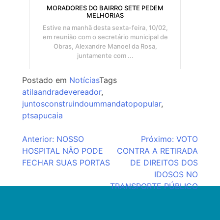
MORADORES DO BAIRRO SETE PEDEM
MELHORIAS
Estive na manhã desta sexta-feira, 10/02,
em reunião com o secretário municipal de
Obras, Alexandre Manoel da Rosa,
juntamente com ...
Postado em
Notícias
Tags
atilaandradevereador
,
juntosconstruindoummandatopopular
,
ptsapucaia
Navegação
Anterior:
NOSSO
Próximo:
VOTO
HOSPITAL NÃO PODE
CONTRA A RETIRADA
de
FECHAR SUAS PORTAS
DE DIREITOS DOS
Post
IDOSOS NO
TRANSPORTE PÚBLICO